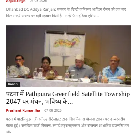
Anjali Singh
-
07-08-2026
Dhanbad DC Aditya Ranjan: धनबाद के डिप्टी कमिश्नर आदित्य रंजन को एक बार
फिर राष्ट्रीय स्तर पर बड़ी पहचान मिली है। उन्हें 'फेम इंडिया-एशिया...
Ranchi
पटना में Patliputra Greenfield Satellite Township
2047 पर मंथन, भविष्य के...
Prashant Kumar Jha
-
07-08-2026
पटना में पाटलिपुत्र ग्रीनफील्ड सैटेलाइट टाउनशिप विकास योजना 2047 पर उच्चस्तरीय
बैठक हुई। समेकित शहरी विकास, स्मार्ट इंफ्रास्ट्रक्चर और रोजगार आधारित टाउनशिप पर
जोर...