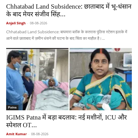
Chhatabad Land Subsidence: छाताबाद में भू-धंसान
के बाद मेयर संजीव सिंह...
Anjali Singh
-
08-08-2026
Chhatabad Land Subsidence: बाघमारा ब्लॉक के कतरास पुलिस स्टेशन इलाके में
आने वाले छाताबाद में ज़मीन धंसने की घटना के बाद चिंता का माहौल है।...
Patna
IGIMS Patna में बड़ा बदलाव: नई मशीनों, ICU और
स्पेशल OT...
Amit Kumar
-
08-08-2026