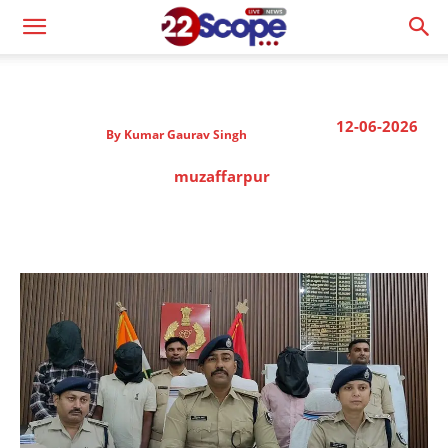
12-06-2026
By
Kumar Gaurav Singh
muzaffarpur