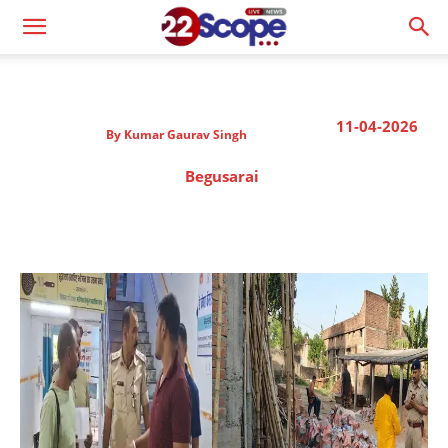
11-04-2026
By
Kumar Gaurav Singh
Begusarai