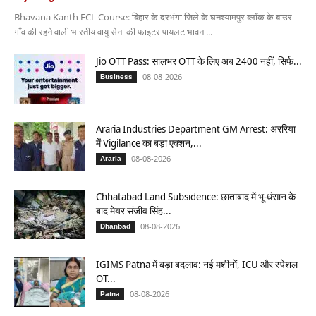
Bhavana Kanth FCL Course: बिहार के दरभंगा जिले के घनश्यामपुर ब्लॉक के बाउर
गाँव की रहने वाली भारतीय वायु सेना की फाइटर पायलट भावना...
Jio OTT Pass: सालभर OTT के लिए अब 2400 नहीं, सिर्फ...
08-08-2026
Business
Araria Industries Department GM Arrest: अररिया
में Vigilance का बड़ा एक्शन,...
08-08-2026
Araria
Chhatabad Land Subsidence: छाताबाद में भू-धंसान के
बाद मेयर संजीव सिंह...
08-08-2026
Dhanbad
IGIMS Patna में बड़ा बदलाव: नई मशीनों, ICU और स्पेशल
OT...
08-08-2026
Patna