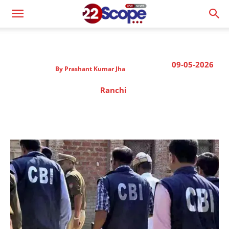
09-05-2026
By
Prashant Kumar Jha
Ranchi