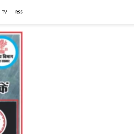
E TV
RSS