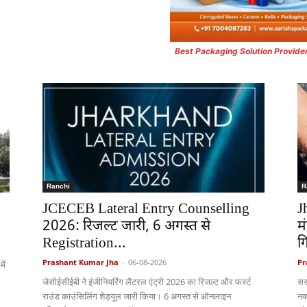
Best Packaging Solution Provide
Ranchi
R
JCECEB Lateral Entry Counselling
J
2026: रिजल्ट जारी, 6 अगस्त से
म
Registration...
ग
Prashant Kumar Jha
-
06-08-2026
Pr
ें
जेसीईसीईबी ने इंजीनियरिंग लैटरल एंट्री 2026 का रिजल्ट और फर्स्ट
सर
राउंड काउंसिलिंग शेड्यूल जारी किया। 6 अगस्त से ऑनलाइन
नक