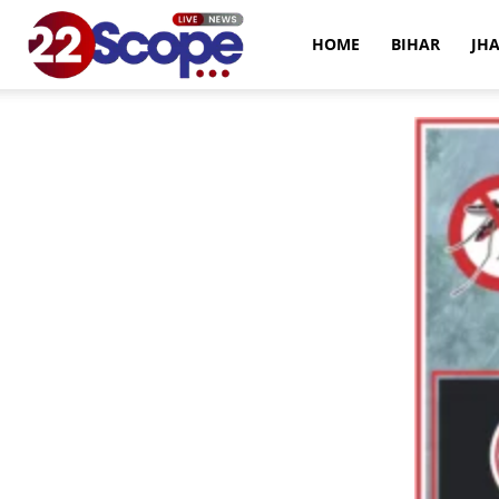
22Scope
HOME
BIHAR
JH
News