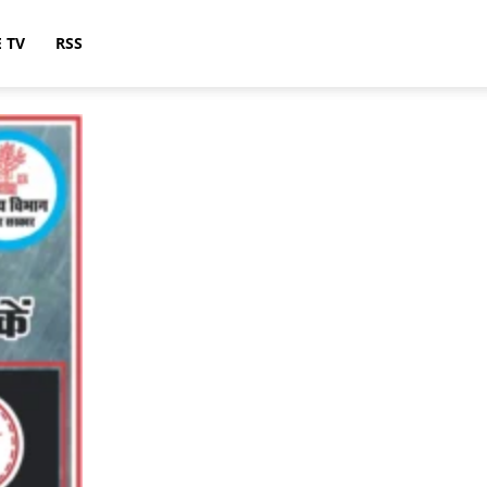
E TV
RSS