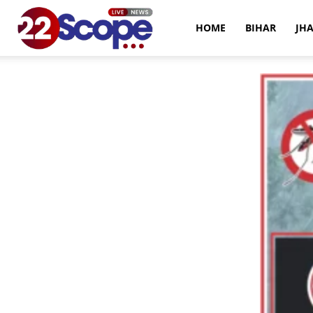
22Scope
HOME
BIHAR
JH
News