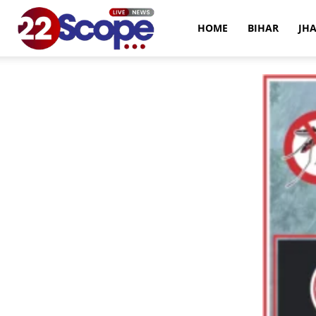
22Scope
HOME
BIHAR
JH
News