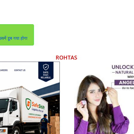
समें डूब गया होगा
ROHTAS