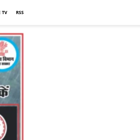
E TV
RSS