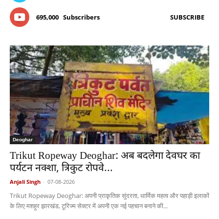
695,000
Subscribers
SUBSCRIBE
Deoghar
Trikut Ropeway Deoghar: अब बदलेगा देवघर का
पर्यटन नक्शा, त्रिकुट रोपवे...
Anjali Singh
-
07-08-2026
Trikut Ropeway Deoghar: अपनी प्राकृतिक सुंदरता, धार्मिक महत्व और पहाड़ी इलाकों
के लिए मशहूर झारखंड, टूरिज्म सेक्टर में अपनी एक नई पहचान बनाने की...