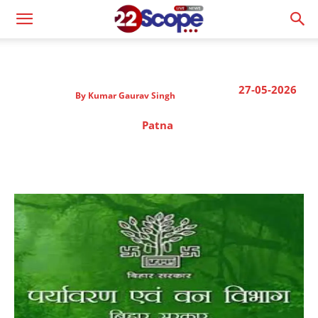
27-05-2026
By
Kumar Gaurav Singh
Patna