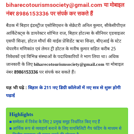
biharecotourismsociety@gmail.com या मोबाइल
नंबर 8986153336 पर संपर्क कर सकते हैं
बैठक में बिहार इंडस्ट्रीज एसोसिएशन के सेक्रेटरी अनिल कुमार, सीकेसीपीएल
आर्किटेक्ट्स के डायरेक्टर शोभित राज, बिहार होटल्स के सीनियर एडवाइजर
एसपी सिन्हा, होटल मौर्या की वाईस प्रेसिडेंट ऋचा सिन्हा, बीएआई के स्टेट
चेयरमैन मणिकांत एवं लेमन ट्री होटल के मनीष कुमार सहित करीब 25
निवेशकों एवं विभिन्न संस्थाओं के पदाधिकारियों ने भाग लिया था। अधिक
जानकारी के लिए
biharecotourismsociety@gmail.com
या मोबाइल
नंबर
8986153336
पर संपर्क कर सकते हैं।
यह भी पढ़े :
बिहार के 211 नए डिग्री कॉलेजों में नए सत्र से शुरू होगी
पढ़ाई
Highlights
सम्मेलन में निवेश के लिए 2 प्रमुख समूह निर्धारित किए गए हैं
आर्थिक रूप से व्यवहार्य बनाने के लिए वायबिलिटी गैप फंडिंग के माध्यम से