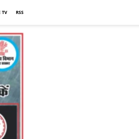
E TV
RSS