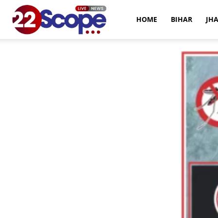
22Scope
HOME
BIHAR
JH
News