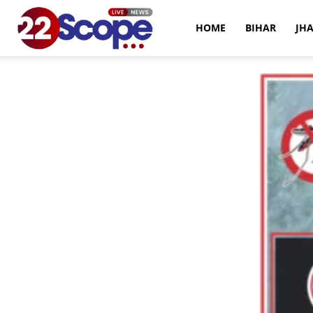
22Scope
HOME
BIHAR
JH
News