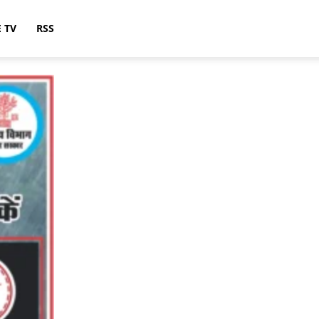
E TV
RSS