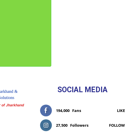
SOCIAL MEDIA
r of Jharkhand
194,000
Fans
LIKE
27,500
Followers
FOLLOW