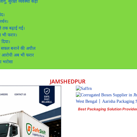
गू, सुरक्षा व्यवस्था कड़ी
ंद।
र्थन।
बजे तक बढ़ाई गई।
ब भी फरार।
ा दिया।
ो सफल बनाने की अपील
्य आरोपी अब भी फरार
ा भरोसा
JAMSHEDPUR
Best Packaging Solution Provide