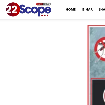
22Scope
HOME
BIHAR
JH
News