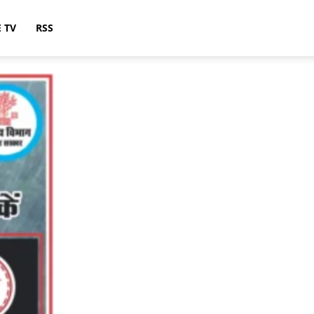
E TV
RSS