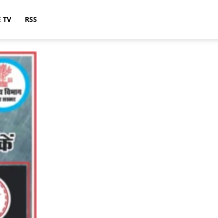
E TV
RSS