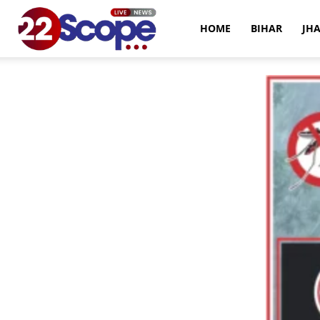
22Scope
HOME
BIHAR
JH
News