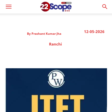
12-05-2026
By
Prashant Kumar Jha
Ranchi