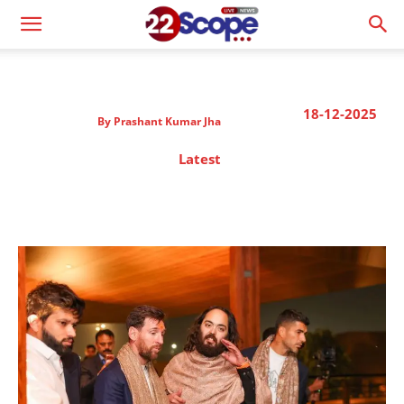
18-12-2025
By
Prashant Kumar Jha
Latest