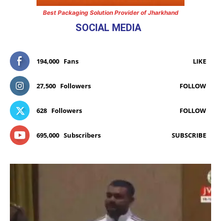
Best Packaging Solution Provider of Jharkhand
SOCIAL MEDIA
194,000
Fans
LIKE
27,500
Followers
FOLLOW
628
Followers
FOLLOW
695,000
Subscribers
SUBSCRIBE