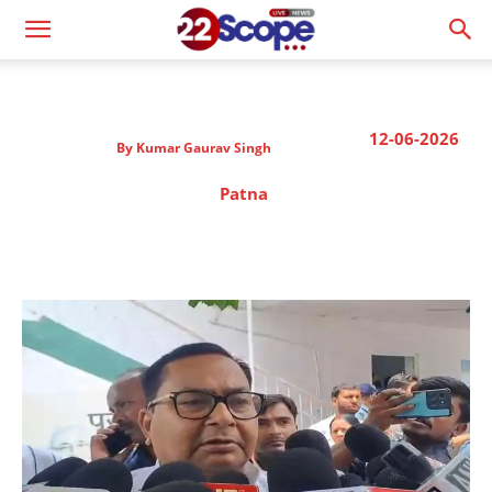
12-06-2026
By
Kumar Gaurav Singh
Patna