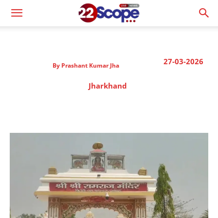
27-03-2026
By
Prashant Kumar Jha
Jharkhand