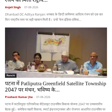
रंजन को मिला राष्ट्रीय...
Anjali Singh
-
07-08-2026
Dhanbad DC Aditya Ranjan: धनबाद के डिप्टी कमिश्नर आदित्य रंजन को एक बार
फिर राष्ट्रीय स्तर पर बड़ी पहचान मिली है। उन्हें 'फेम इंडिया-एशिया...
Ranchi
पटना में Patliputra Greenfield Satellite Township
2047 पर मंथन, भविष्य के...
Prashant Kumar Jha
-
07-08-2026
पटना में पाटलिपुत्र ग्रीनफील्ड सैटेलाइट टाउनशिप विकास योजना 2047 पर उच्चस्तरीय
बैठक हुई। समेकित शहरी विकास, स्मार्ट इंफ्रास्ट्रक्चर और रोजगार आधारित टाउनशिप पर