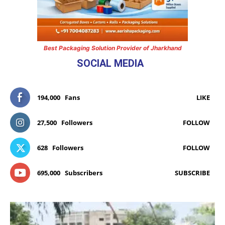
Best Packaging Solution Provider of Jharkhand
SOCIAL MEDIA
194,000
Fans
LIKE
27,500
Followers
FOLLOW
628
Followers
FOLLOW
695,000
Subscribers
SUBSCRIBE