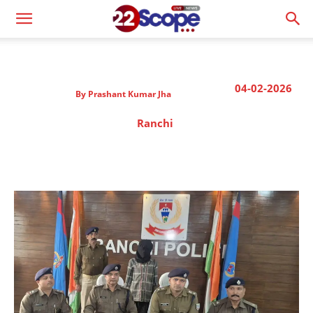
04-02-2026
By
Prashant Kumar Jha
Ranchi