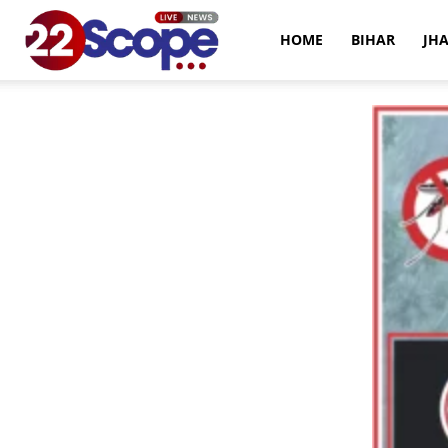
22Scope
HOME
BIHAR
JH
News