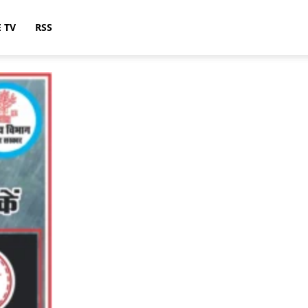
E TV
RSS