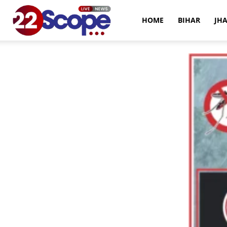
22Scope
HOME
BIHAR
JH
News