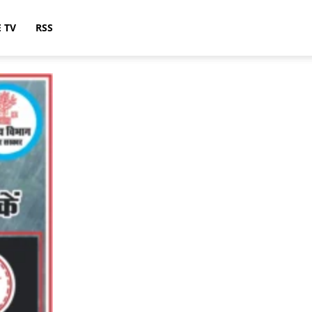
E TV
RSS