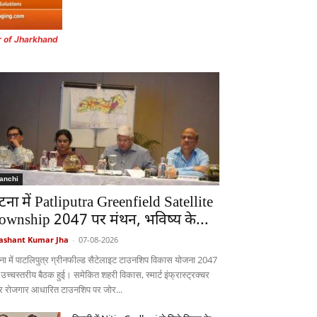
r of Jharkhand
anchi
टना में Patliputra Greenfield Satellite
ownship 2047 पर मंथन, भविष्य के...
ashant Kumar Jha
-
07-08-2026
ना में पाटलिपुत्र ग्रीनफील्ड सैटेलाइट टाउनशिप विकास योजना 2047
 उच्चस्तरीय बैठक हुई। समेकित शहरी विकास, स्मार्ट इंफ्रास्ट्रक्चर
 रोजगार आधारित टाउनशिप पर जोर...