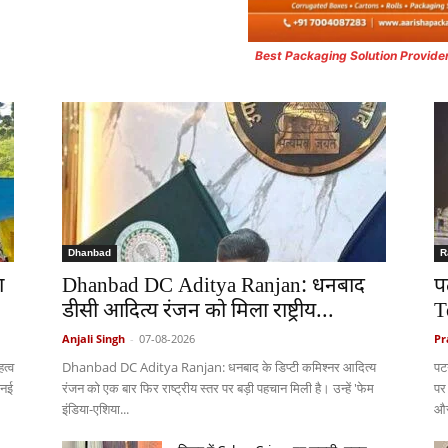
Best Packaging Solution Provide
Dhanbad
R
ा
Dhanbad DC Aditya Ranjan: धनबाद
प
डीसी आदित्य रंजन को मिला राष्ट्रीय...
T
Anjali Singh
-
07-08-2026
Pr
त्व
Dhanbad DC Aditya Ranjan: धनबाद के डिप्टी कमिश्नर आदित्य
पट
 नई
रंजन को एक बार फिर राष्ट्रीय स्तर पर बड़ी पहचान मिली है। उन्हें 'फेम
पर
इंडिया-एशिया...
और