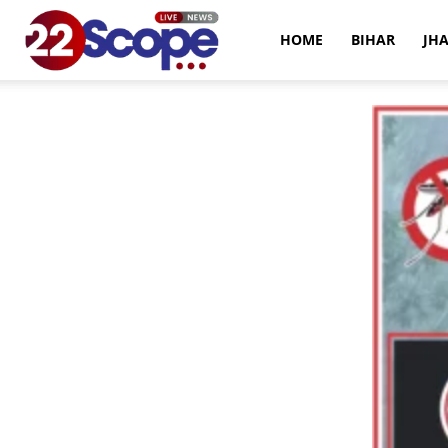
22Scope
HOME
BIHAR
JH
News