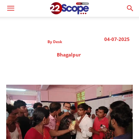
04-07-2025
By
Desk
Bhagalpur