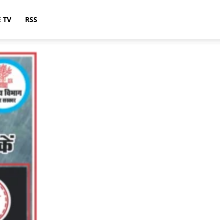
E TV
RSS