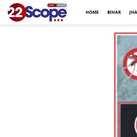
22Scope
HOME
BIHAR
JH
News