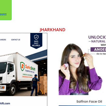
सफलता
JHARKHAND