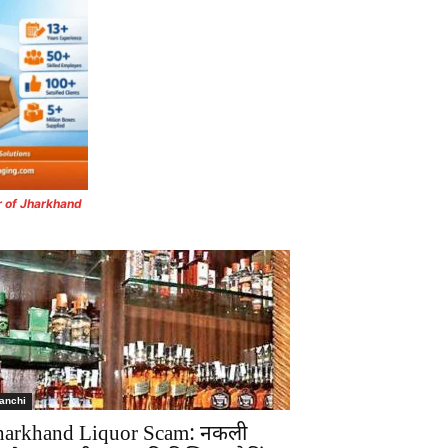
r of Jharkhand
anchi
harkhand Liquor Scam: नकली