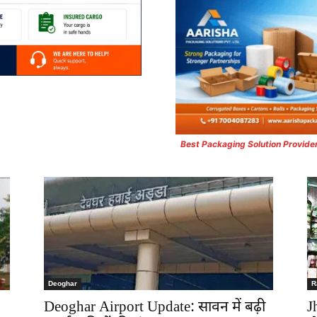
Best Packaging Solution Provide
Deoghar
R
Deoghar Airport Update: सावन में बढ़ी
J