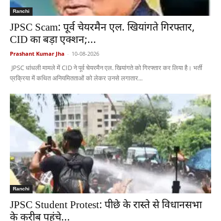
Ranchi
JPSC Scam: पूर्व चेयरमैन एल. खियांगते गिरफ्तार,
CID का बड़ा एक्शन;...
Prashant Kumar Jha
-
10-08-2026
JPSC धांधली मामले में CID ने पूर्व चेयरमैन एल. खियांगते को गिरफ्तार कर लिया है। भर्ती
प्रक्रिया में कथित अनियमितताओं को लेकर उनसे लगातार...
Ranchi
JPSC Student Protest: पीछे के रास्ते से विधानसभा
के करीब पहुंचे...