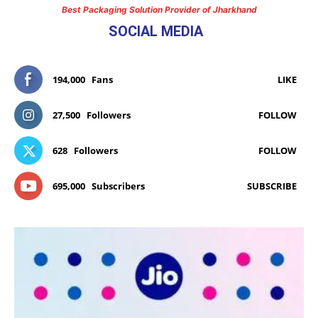
Best Packaging Solution Provider of Jharkhand
SOCIAL MEDIA
194,000
Fans
LIKE
27,500
Followers
FOLLOW
628
Followers
FOLLOW
695,000
Subscribers
SUBSCRIBE