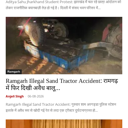
Aditya Sahu Jharkhand Student Protest: झारखंड में चल रहे छात्र आंदोलन को
लेकर राजनीतिक बयानबाज़ी तेज़ हो गई है। दिल्ली में संसद भवन परिसर में...
Ramgarh
Ramgarh Illegal Sand Tractor Accident: रामगढ़
में फिर दिखी अवैध बालू...
Anjali Singh
-
06-08-2026
Ramgarh Illegal Sand Tractor Accident: गुरुवार शाम अरगड्डा पुलिस स्टेशन
इलाके में अवैध रूप से खोदी गई रेत से लदा एक ट्रैक्टर दुर्घटनाग्रस्त हो...