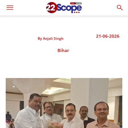
21-06-2026
By
Anjali Singh
Bihar