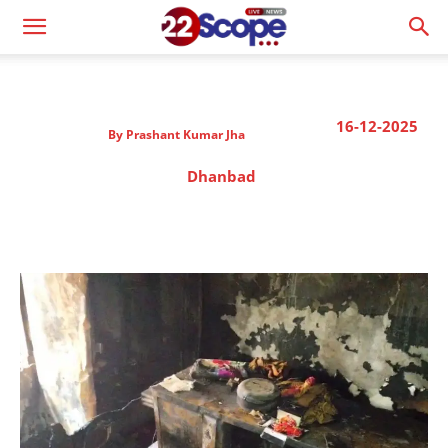
16-12-2025
By
Prashant Kumar Jha
Dhanbad