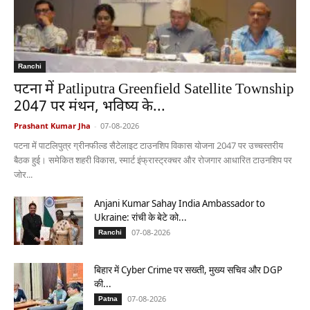
Ranchi
पटना में Patliputra Greenfield Satellite Township
2047 पर मंथन, भविष्य के...
Prashant Kumar Jha
-
07-08-2026
पटना में पाटलिपुत्र ग्रीनफील्ड सैटेलाइट टाउनशिप विकास योजना 2047 पर उच्चस्तरीय
बैठक हुई। समेकित शहरी विकास, स्मार्ट इंफ्रास्ट्रक्चर और रोजगार आधारित टाउनशिप पर
जोर...
Anjani Kumar Sahay India Ambassador to
Ukraine: रांची के बेटे को...
07-08-2026
Ranchi
बिहार में Cyber Crime पर सख्ती, मुख्य सचिव और DGP
की...
07-08-2026
Patna