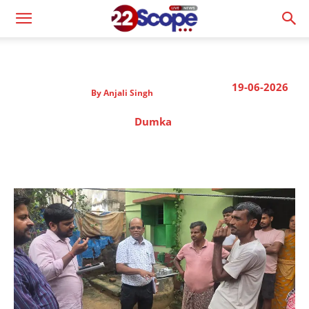
19-06-2026
By
Anjali Singh
Dumka