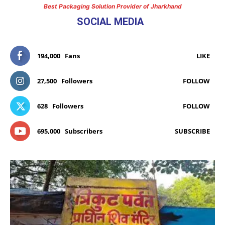
Best Packaging Solution Provider of Jharkhand
SOCIAL MEDIA
194,000
Fans
LIKE
27,500
Followers
FOLLOW
628
Followers
FOLLOW
695,000
Subscribers
SUBSCRIBE