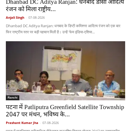
Dhanbad DC Aditya Ranjan: धनबाद डीसी आदित्य
रंजन को मिला राष्ट्रीय...
Anjali Singh
-
07-08-2026
Dhanbad DC Aditya Ranjan: धनबाद के डिप्टी कमिश्नर आदित्य रंजन को एक बार
फिर राष्ट्रीय स्तर पर बड़ी पहचान मिली है। उन्हें 'फेम इंडिया-एशिया...
Ranchi
पटना में Patliputra Greenfield Satellite Township
2047 पर मंथन, भविष्य के...
Prashant Kumar Jha
-
07-08-2026
पटना में पाटलिपुत्र ग्रीनफील्ड सैटेलाइट टाउनशिप विकास योजना 2047 पर उच्चस्तरीय