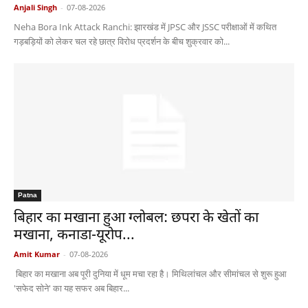
Anjali Singh
-
07-08-2026
Neha Bora Ink Attack Ranchi: झारखंड में JPSC और JSSC परीक्षाओं में कथित
गड़बड़ियों को लेकर चल रहे छात्र विरोध प्रदर्शन के बीच शुक्रवार को...
Patna
बिहार का मखाना हुआ ग्लोबल: छपरा के खेतों का
मखाना, कनाडा-यूरोप...
Amit Kumar
-
07-08-2026
बिहार का मखाना अब पूरी दुनिया में धूम मचा रहा है। मिथिलांचल और सीमांचल से शुरू हुआ
'सफेद सोने' का यह सफर अब बिहार...