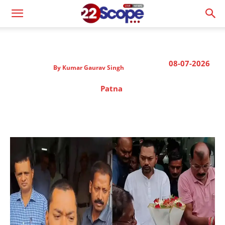
08-07-2026
By
Kumar Gaurav Singh
Patna