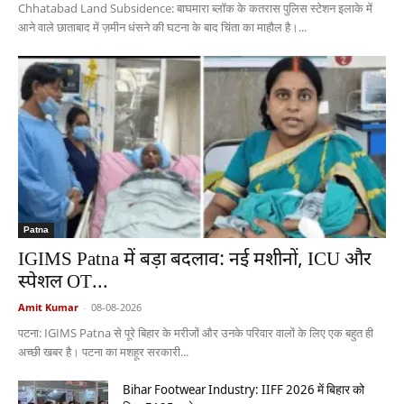
Chhatabad Land Subsidence: बाघमारा ब्लॉक के कतरास पुलिस स्टेशन इलाके में
आने वाले छाताबाद में ज़मीन धंसने की घटना के बाद चिंता का माहौल है।...
Patna
IGIMS Patna में बड़ा बदलाव: नई मशीनों, ICU और
स्पेशल OT...
Amit Kumar
-
08-08-2026
पटना: IGIMS Patna से पूरे बिहार के मरीजों और उनके परिवार वालों के लिए एक बहुत ही
अच्छी खबर है। पटना का मशहूर सरकारी...
Bihar Footwear Industry: IIFF 2026 में बिहार को