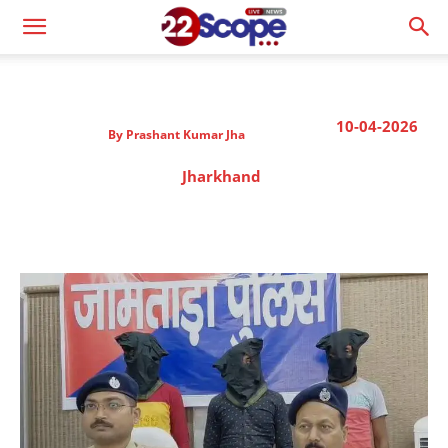
10-04-2026
By
Prashant Kumar Jha
Jharkhand