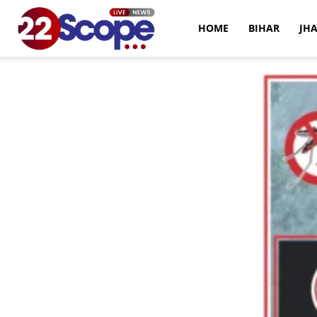
22Scope
HOME
BIHAR
JH
News