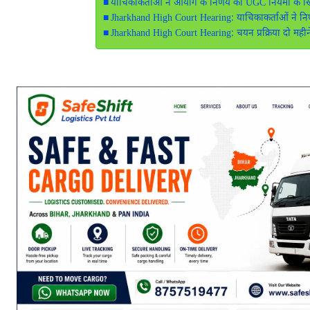
याचिकाकर्ताओं ने आयोग के निर्णय को UGC नियमों के 
Jharkhand High Court Hearing: याचिकाकर्ताओं ने नि
Jharkhand High Court Hearing: चयन प्रक्रिया दो महीन