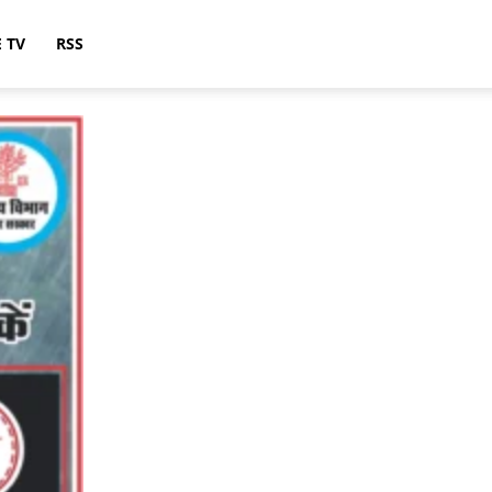
E TV
RSS