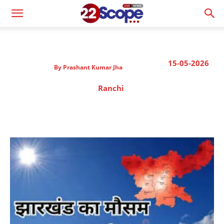
15-05-2026
By
Prashant Kumar Jha
Ranchi