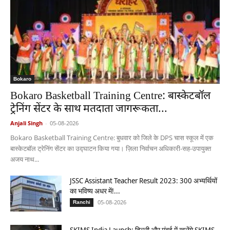
Bokaro
Bokaro Basketball Training Centre: बास्केटबॉल
ट्रेनिंग सेंटर के साथ मतदाता जागरूकता...
Anjali Singh
-
05-08-2026
Bokaro Basketball Training Centre: बुधवार को जिले के DPS चास स्कूल में एक
बास्केटबॉल ट्रेनिंग सेंटर का उद्घाटन किया गया। ज़िला निर्वाचन अधिकारी-सह-उपायुक्त
अजय नाथ...
JSSC Assistant Teacher Result 2023: 300 अभ्यर्थियों
का भविष्य अधर में!...
05-08-2026
Ranchi
SKIMS India Launch: दिल्ली और मुंबई में खुलेंगे SKIMS