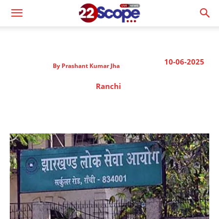
10-06-2025
By
Prashant Kumar Jha
Ranchi