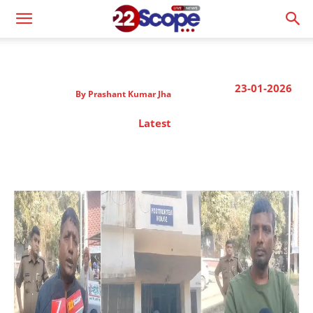
23-01-2026
By
Prashant Kumar Jha
Latest