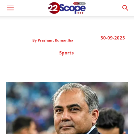
30-09-2025
By
Prashant Kumar Jha
Sports