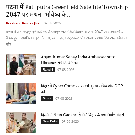
पटना में Patliputra Greenfield Satellite Township
2047 पर मंथन, भविष्य के...
Prashant Kumar Jha
-
07-08-2026
पटना में पाटलिपुत्र ग्रीनफील्ड सैटेलाइट टाउनशिप विकास योजना 2047 पर उच्चस्तरीय
बैठक हुई। समेकित शहरी विकास, स्मार्ट इंफ्रास्ट्रक्चर और रोजगार आधारित टाउनशिप पर
जोर...
Anjani Kumar Sahay India Ambassador to
Ukraine: रांची के बेटे को...
07-08-2026
Ranchi
बिहार में Cyber Crime पर सख्ती, मुख्य सचिव और DGP
की...
07-08-2026
Patna
दिल्ली में Nitin Gadkari से मिले बिहार के पथ निर्माण मंत्री,...
07-08-2026
New Delhi