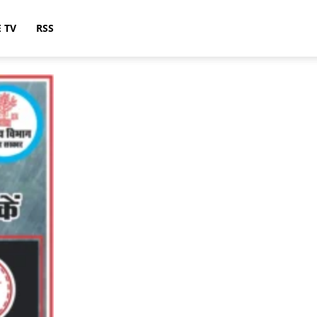
E TV
RSS