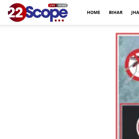
22Scope
HOME
BIHAR
JH
News