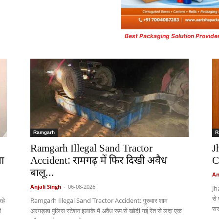
Best Packaging Solution Provide
Ramgarh
R
Ramgarh Illegal Sand Tractor
J
ा
Accident: रामगढ़ में फिर दिखी अवैध
C
बालू...
An
Anjali Singh
-
06-08-2026
Jh
से
हे
Ramgarh Illegal Sand Tractor Accident: गुरुवार शाम
सर
ं
अरगड्डा पुलिस स्टेशन इलाके में अवैध रूप से खोदी गई रेत से लदा एक