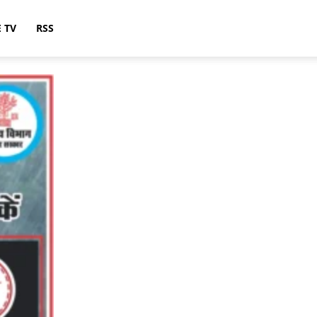
E TV
RSS