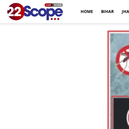
22Scope
HOME
BIHAR
JH
News