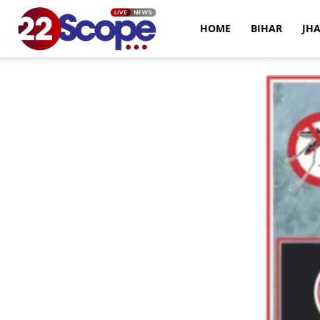
22Scope
HOME
BIHAR
JH
News