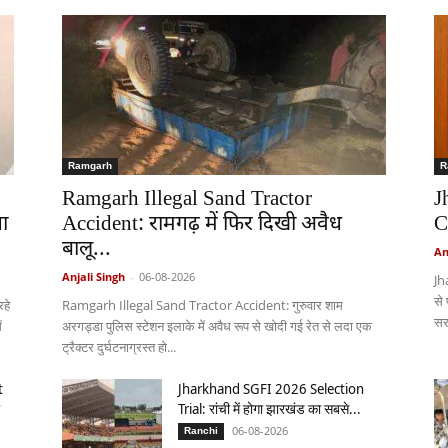
Ramgarh
R
Ramgarh Illegal Sand Tractor
J
ा
Accident: रामगढ़ में फिर दिखी अवैध
C
बालू...
An
Anjali Singh
-
06-08-2026
Jh
से
हे
Ramgarh Illegal Sand Tractor Accident: गुरुवार शाम
सर
ं
अरगड्डा पुलिस स्टेशन इलाके में अवैध रूप से खोदी गई रेत से लदा एक
ट्रैक्टर दुर्घटनाग्रस्त हो...
t
Jharkhand SGFI 2026 Selection
Trial: रांची में होगा झारखंड का सबसे...
06-08-2026
Ranchi