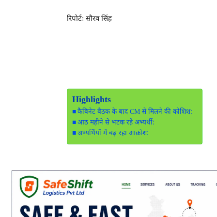
रिपोर्टः सौरव सिंह
Highlights
कैबिनेट बैठक के बाद CM से मिलने की कोशिश:
आठ महीने से भटक रहे अभ्यर्थी:
अभ्यर्थियों में बढ़ रहा आक्रोश: