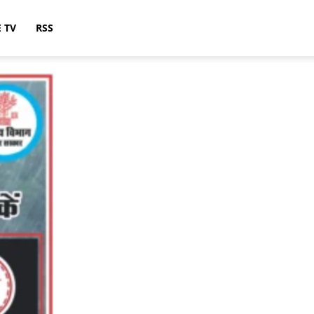
E TV
RSS