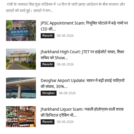
रांची के जयपाल सिंह मुंडा स्टेडियम में 14 दिन से जारी छात्र आंदोलन के बीच सरकार और
छात्रों की वार्ता हुई। छात्रों ने मांग...
JPSC Appointment Scam: नियुक्ति घोटाले में बड़े नामों पर
CID की...
08-08-2026
Ranchi
Jharkhand High Court: JTET पर हाईकोर्ट सख्त, शिक्षा
सचिव को Show...
08-08-2026
Ranchi
Deoghar Airport Update: सावन में बढ़ी हवाई यात्रियों
की संख्या, 30%...
08-08-2026
Deoghar
Jharkhand Liquor Scam: नकली होलोग्राम वाली शराब
की डिजिटल ट्रैकिंग भी...
08-08-2026
Ranchi