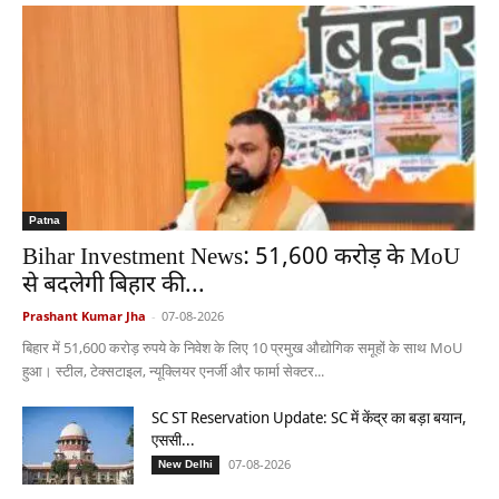
Patna
Bihar Investment News: 51,600 करोड़ के MoU
से बदलेगी बिहार की...
Prashant Kumar Jha
-
07-08-2026
बिहार में 51,600 करोड़ रुपये के निवेश के लिए 10 प्रमुख औद्योगिक समूहों के साथ MoU
हुआ। स्टील, टेक्सटाइल, न्यूक्लियर एनर्जी और फार्मा सेक्टर...
SC ST Reservation Update: SC में केंद्र का बड़ा बयान,
एससी...
07-08-2026
New Delhi