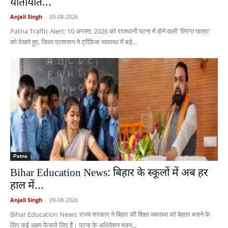
यातायात...
Anjali Singh
-
09-08-2026
Patna Traffic Alert: 10 अगस्त, 2026 को राजधानी पटना में होने वाली 'तिरंगा यात्रा'
को देखते हुए, ज़िला प्रशासन ने ट्रैफ़िक व्यवस्था में बड़े...
Patna
Bihar Education News: बिहार के स्कूलों में अब हर
हाल में...
Anjali Singh
-
09-08-2026
Bihar Education News: राज्य सरकार ने बिहार की शिक्षा व्यवस्था को बेहतर बनाने के
लिए कई अहम फैसले लिए हैं। पटना के अधिवेशन भवन...