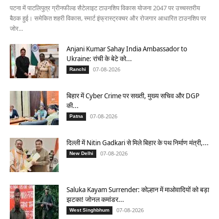
पटना में पाटलिपुत्र ग्रीनफील्ड सैटेलाइट टाउनशिप विकास योजना 2047 पर उच्चस्तरीय
बैठक हुई। समेकित शहरी विकास, स्मार्ट इंफ्रास्ट्रक्चर और रोजगार आधारित टाउनशिप पर
जोर...
Anjani Kumar Sahay India Ambassador to
Ukraine: रांची के बेटे को...
07-08-2026
Ranchi
बिहार में Cyber Crime पर सख्ती, मुख्य सचिव और DGP
की...
07-08-2026
Patna
दिल्ली में Nitin Gadkari से मिले बिहार के पथ निर्माण मंत्री,...
07-08-2026
New Delhi
Saluka Kayam Surrender: कोल्हान में माओवादियों को बड़ा
झटका! जोनल कमांडर...
07-08-2026
West Singhbhum