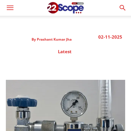
02-11-2025
By
Prashant Kumar Jha
Latest