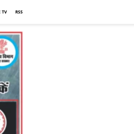
E TV
RSS