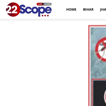
22Scope
HOME
BIHAR
JH
News