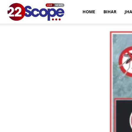
22Scope
HOME
BIHAR
JH
News