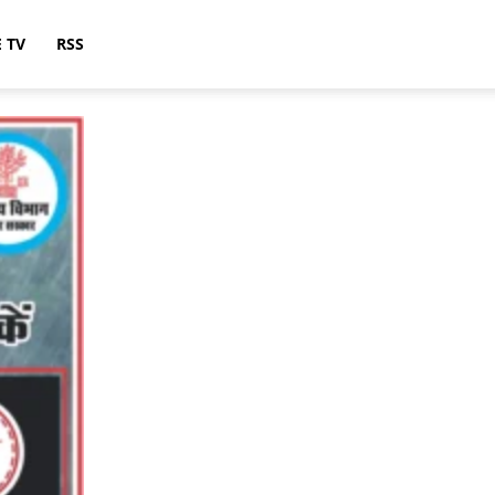
E TV
RSS