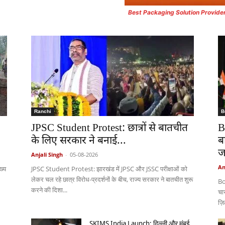
Best Packaging Solution Provide
Ranchi
B
JPSC Student Protest: छात्रों से बातचीत
B
के लिए सरकार ने बनाई...
ब
ज
Anjali Singh
-
05-08-2026
An
ख्य
JPSC Student Protest: झारखंड में JPSC और JSSC परीक्षाओं को
लेकर चल रहे छात्र विरोध-प्रदर्शनों के बीच, राज्य सरकार ने बातचीत शुरू
Bo
करने की दिशा...
चा
ज़
SKIMS India Launch: दिल्ली और मुंबई