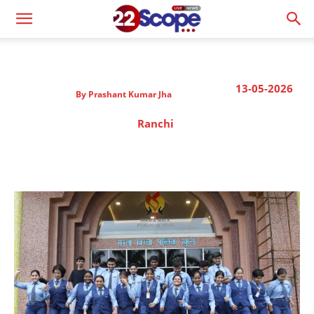
13-05-2026
By
Prashant Kumar Jha
Ranchi