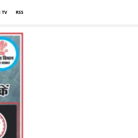
E TV
RSS