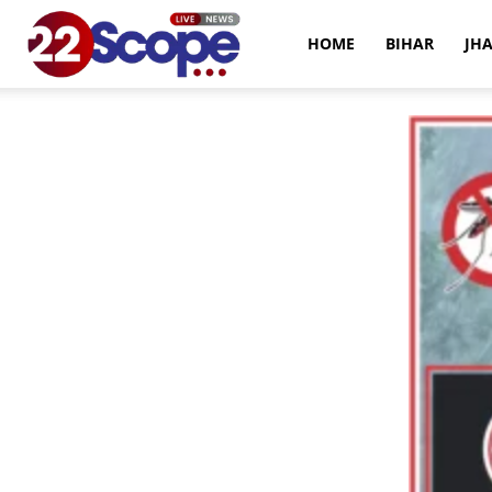
22Scope
HOME
BIHAR
JH
News